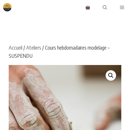
Aller
Me
au
contenu
Accueil
/
Ateliers
/ Cours hebdomadaires modelage –
SUSPENDU