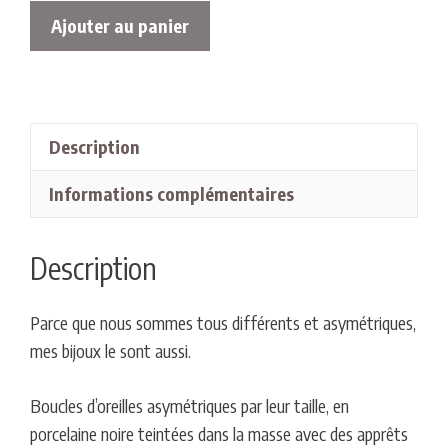
quantité
Ajouter au panier
de
boucles
d'oreilles
-
Description
Faille
Noire
Informations complémentaires
Description
Parce que nous sommes tous différents et asymétriques,
mes bijoux le sont aussi.
Boucles d’oreilles asymétriques par leur taille, en
porcelaine noire teintées dans la masse avec des apprêts