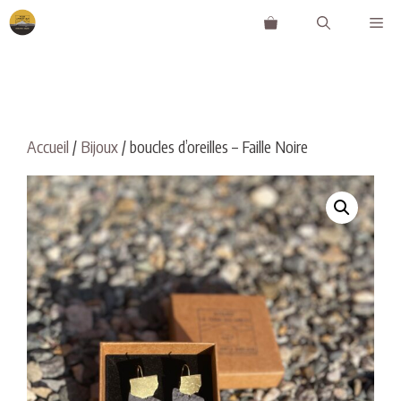
Aller
Me
au
contenu
Accueil
/
Bijoux
/ boucles d’oreilles – Faille Noire